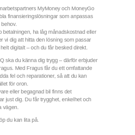
amarbetspartners MyMoney och MoneyGo
xibla finansieringslösningar som anpassas
a behov.
pp betalningen, ha låg månadskostnad eller
per vi dig att hitta den lösning som passar
elt digitalt – och du får besked direkt.
Q ska du känna dig trygg – därför erbjuder
 Fragus. Med Fragus får du ett omfattande
da fel och reparationer, så att du kan
let för oron.
are eller begagnad bil finns det
r just dig. Du får trygghet, enkelhet och
la vägen.
p du kan lita på.