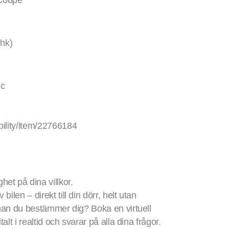
Coupé
 hk)
ic
bility/item/22766184
et på dina villkor.
ilen – direkt till din dörr, helt utan
innan du bestämmer dig? Boka en virtuell
talt i realtid och svarar på alla dina frågor.