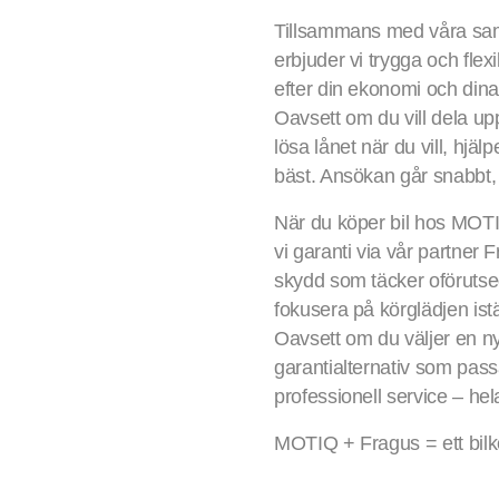
Tillsammans med våra s
erbjuder vi trygga och fle
efter din ekonomi och din
Oavsett om du vill dela u
lösa lånet när du vill, hjäl
bäst. Ansökan går snabbt, h
När du köper bil hos MOTI
vi garanti via vår partner
skydd som täcker oförutsed
fokusera på körglädjen istäl
Oavsett om du väljer en ny
garantialternativ som passa
professionell service – he
MOTIQ + Fragus = ett bilkö