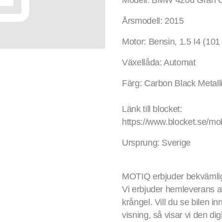
Modell: BMW 420d Gran 
Årsmodell: 2015
Motor: Bensin, 1.5 I4 (101
Växellåda: Automat
Färg: Carbon Black Metall
Länk till blocket:
https://www.blocket.se/mo
Ursprung: Sverige
MOTIQ erbjuder bekvämligh
Vi erbjuder hemleverans av b
krångel. Vill du se bilen 
visning, så visar vi den digi