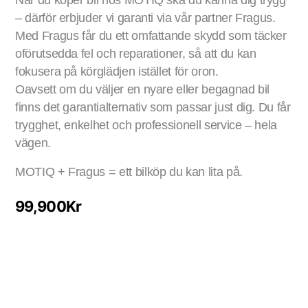
När du köper bil hos MOTIQ ska du känna dig trygg
– därför erbjuder vi garanti via vår partner Fragus.
Med Fragus får du ett omfattande skydd som täcker
oförutsedda fel och reparationer, så att du kan
fokusera på körglädjen istället för oron.
Oavsett om du väljer en nyare eller begagnad bil
finns det garantialternativ som passar just dig. Du får
trygghet, enkelhet och professionell service – hela
vägen.
MOTIQ + Fragus = ett bilköp du kan lita på.
99,900
Kr
Lägg i varukorg