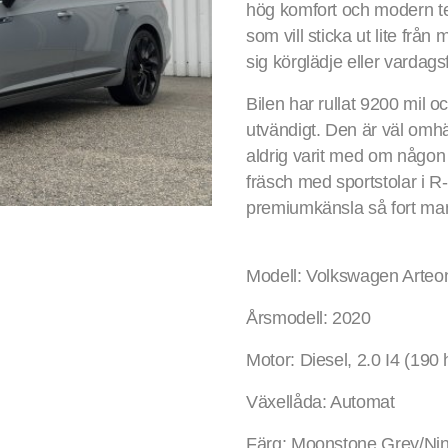
hög komfort och modern tekn
som vill sticka ut lite fr
sig körglädje eller vardags
Bilen har rullat 9200 mil o
utvändigt. Den är väl omh
aldrig varit med om någon 
fräsch med sportstolar i R-
premiumkänsla så fort man
Modell: Volkswagen Arteo
Årsmodell: 2020
Motor: Diesel, 2.0 I4 (190 
Växellåda: Automat
Färg: Moonstone Grey/Nin