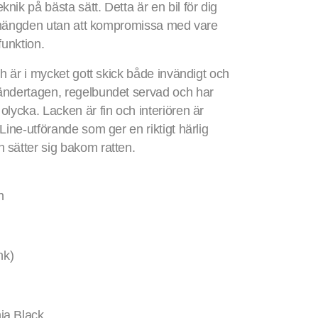
ik på bästa sätt. Detta är en bil för dig
ån mängden utan att kompromissa med vare
funktion.
ch är i mycket gott skick både invändigt och
ändertagen, regelbundet servad och har
olycka. Lacken är fin och interiören är
Line-utförande som ger en riktigt härlig
 sätter sig bakom ratten.
n
hk)
ja Black