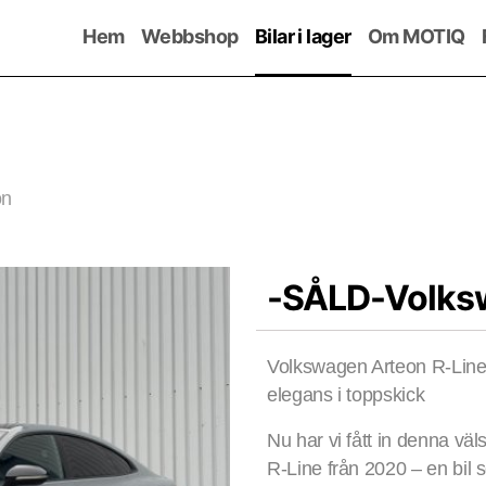
Hem
Webbshop
Bilar i lager
Om MOTIQ
on
-SÅLD-Volks
Volkswagen Arteon R-Line
elegans i toppskick
Nu har vi fått in denna vä
R-Line från 2020 – en bil 